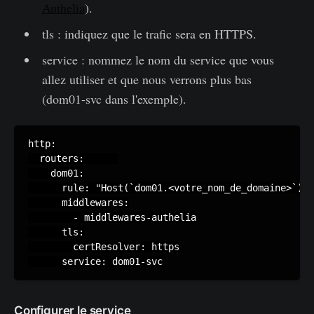
Authelia
).
tls : indiquez que le trafic sera en HTTPS.
service : nommez le nom du service que vous
allez utiliser et que nous verrons plus bas
(dom01-svc dans l'exemple).
http:

  routers:      

    dom01:

      rule: "Host(`dom01.<votre_nom_de_domaine>`)"

      middlewares:

        - middlewares-authelia

      tls:

        certResolver: https

      service: dom01-svc
Configurer le service