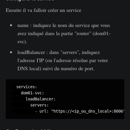
Ensuite il va falloir créer un service
name : indiquez le nom du service que vous
avez indiqué dans la partie "router" (dom01-
svc).
loadBalancer : dans "servers", indiquez
l'adresse I'IP (ou l'adresse résolue par votre
DNS local) suivi du numéro de port.
  services:

    dom01-svc:

      loadBalancer:

        servers:

          - url: "https://<ip_ou_dns_local>:8006"