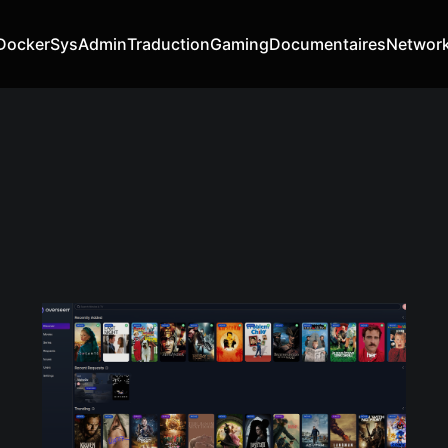
Docker
SysAdmin
Traduction
Gaming
Documentaires
Networ