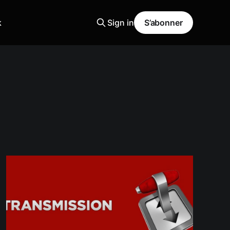
k
Sign in
S’abonner