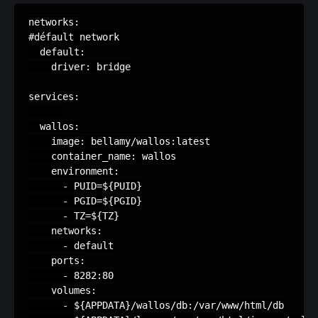
networks:

#défault network

  default:

    driver: bridge

services:

  wallos:

    image: bellamy/wallos:latest

    container_name: wallos

    environment:

      - PUID=${PUID}

      - PGID=${PGID}

      - TZ=${TZ}

    networks:

      - default

    ports:

      - 8282:80

    volumes:

      - ${APPDATA}/wallos/db:/var/www/html/db
