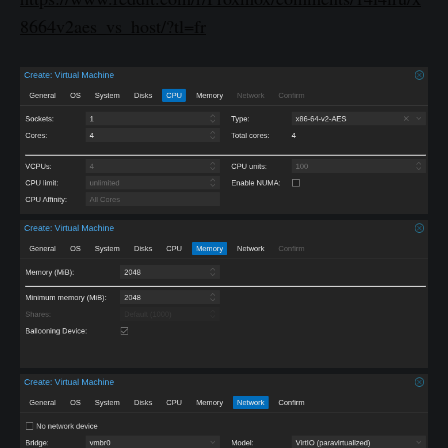
8664v2aes_vs_host/?tl=fr