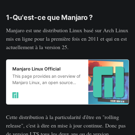
1-Qu'est-ce que Manjaro ?
Manjaro est une distribution Linux basé sur Arch Linux
mis en ligne pour la première fois en 2011 et qui en est
actuellement à la version 25.
Manjaro Linux Official
This page provides an overview of
Manjaro Linux, an open source
operating system designed for
ease of use. Learn about its
features, installation, and support
options. Get the most out of
Manjaro Linux with the latest news,
Cette distribution à la particularité d'être en "rolling
downloads, and tips from our
release", c'est à dire en mise à jour continue. Donc pas
helpful community.
de version LTS tous les deux ans ou de version