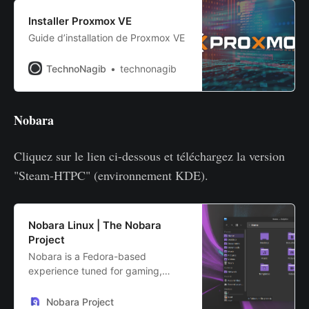
Installer Proxmox VE
Guide d’installation de Proxmox VE
TechnoNagib
technonagib
Nobara
Cliquez sur le lien ci-dessous et téléchargez la version
"Steam-HTPC" (environnement KDE).
Nobara Linux | The Nobara
Project
Nobara is a Fedora-based
experience tuned for gaming,
streaming, and content creation —
with everything ready out of the
Nobara Project