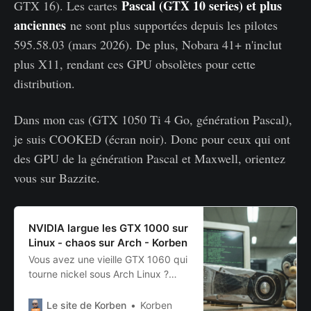
Pascal (GTX 10 series) et plus
GTX 16). Les cartes
anciennes
ne sont plus supportées depuis les pilotes
595.58.03 (mars 2026). De plus, Nobara 41+ n'inclut
plus X11, rendant ces GPU obsolètes pour cette
distribution.
Dans mon cas (GTX 1050 Ti 4 Go, génération Pascal),
je suis COOKED (écran noir). Donc pour ceux qui ont
des GPU de la génération Pascal et Maxwell, orientez
vous sur Bazzite.
NVIDIA largue les GTX 1000 sur
Linux - chaos sur Arch - Korben
Vous avez une vieille GTX 1060 qui
tourne nickel sous Arch Linux ?
C’est con, NVIDIA vient de vous
mettre un beau coup de pied aux
Le site de Korben
Korben