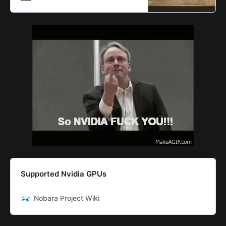
fesses car la boîte au…
Supported Nvidia GPUs
Nobara Project Wiki