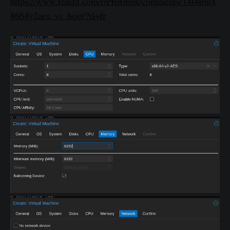
https://www.reddit.com/r/Proxmox/comments/14l4iru/x
8664v2aes_vs_host/?tl=fr