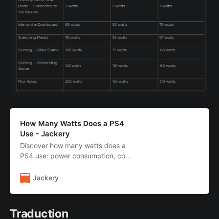
How Many Watts Does a PS4
Use - Jackery
Discover how many watts does a
PS4 use: power consumption, cost,
and alternative power solutions like
Jackery.
Jackery
Traduction