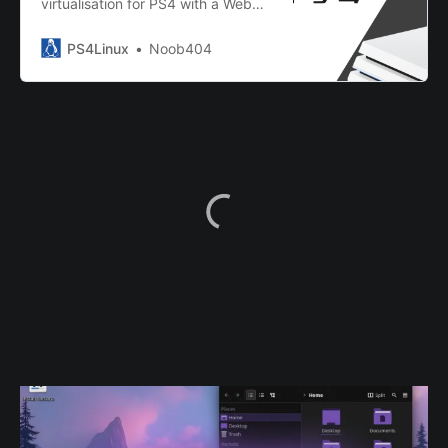
virtualisation for PS4 with a Web
Admin GUI capable of running
Virtual machines with Windows and
PS4Linux
Noob404
other OSes on PS4.