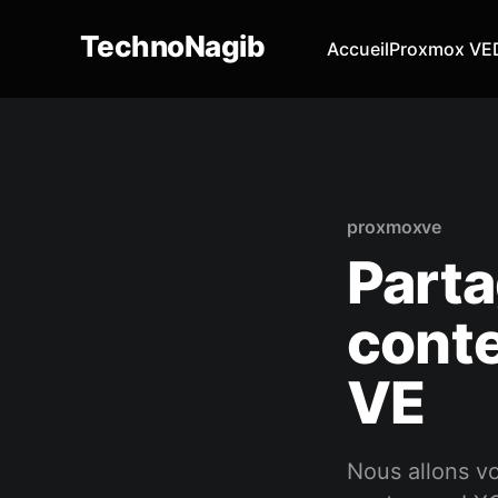
TechnoNagib
Accueil
Proxmox VE
proxmoxve
Parta
cont
VE
Nous allons v