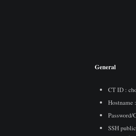
General
CT ID : cho
Hostname :
Password/C
SSH public