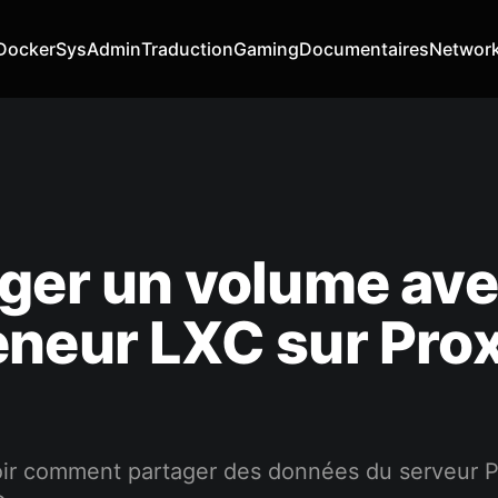
Docker
SysAdmin
Traduction
Gaming
Documentaires
Networ
ger un volume ave
eneur LXC sur Pr
oir comment partager des données du serveur 