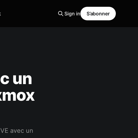
k
Sign in
S’abonner
c un
oxmox
PVE avec un