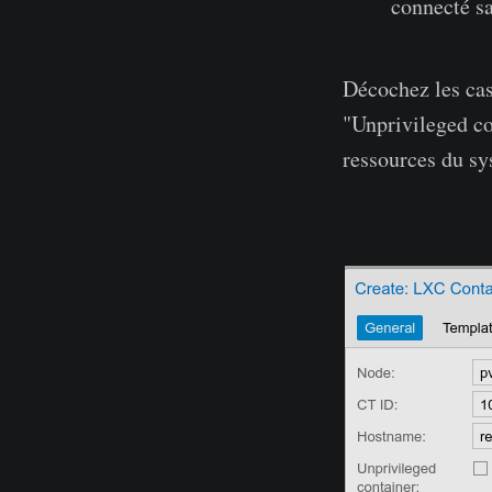
connecté s
Décochez les cas
"Unprivileged co
ressources du s