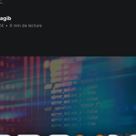
C.
agib
24
•
6 min de lecture