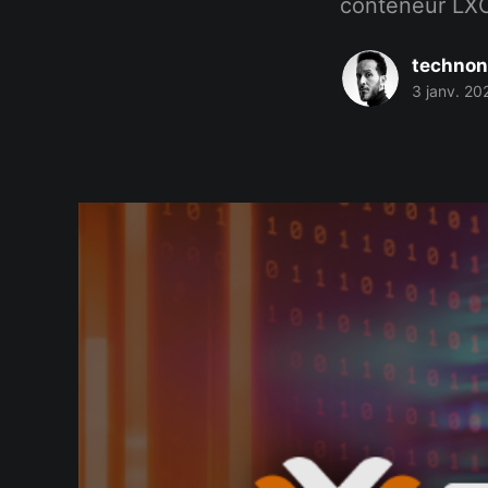
conteneur LX
technon
3 janv. 20