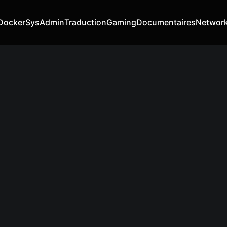
Docker
SysAdmin
Traduction
Gaming
Documentaires
Networ