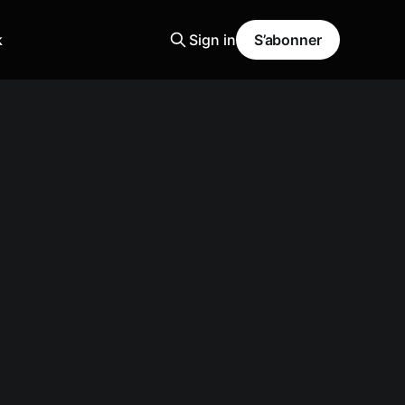
k
Sign in
S’abonner