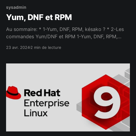
sysadmin
Yum, DNF et RPM
Au sommaire: * 1-Yum, DNF, RPM, késako ? * 2-Les
commandes Yum/DNF et RPM 1-Yum, DNF, RPM,
késako ? Il y a 3 gestionnaires de paquets dans RHEL
23 avr. 2024
2 min de lecture
: * YUM, * DNF, * RPM, YUM (Yellowdog Updater
Modified) est l'outil de gestion des paquets dans
Fedora, CentOS et RHEL. Il gère la résolution des