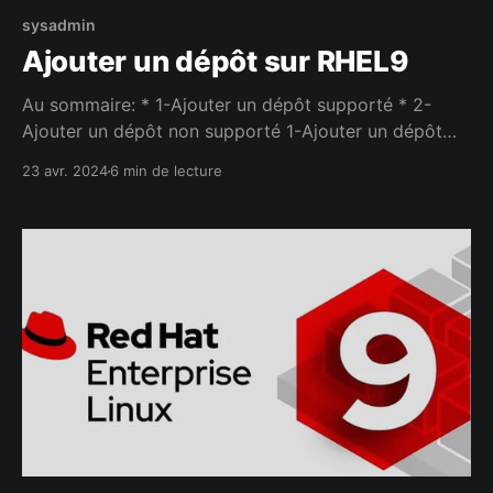
sysadmin
Ajouter un dépôt sur RHEL9
Au sommaire: * 1-Ajouter un dépôt supporté * 2-
Ajouter un dépôt non supporté 1-Ajouter un dépôt
supporté Tapez la commande suivante pour voir si le
23 avr. 2024
6 min de lecture
dépôt redhat.repo est bien ajouté suite à la
souscription du système. [sussudio@rhel9 ~]$ sudo
ls /etc/yum.repos.d redhat.repo [sussudio@rhel9 ~]$
On vois que