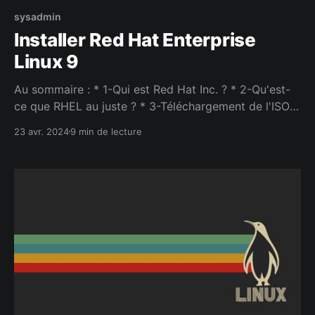
sysadmin
Installer Red Hat Enterprise
Linux 9
Au sommaire : * 1-Qui est Red Hat Inc. ? * 2-Qu'est-
ce que RHEL au juste ? * 3-Téléchargement de l'ISO *
4-Création d'une machine virtuelle * 5-Installation *
23 avr. 2024
9 min de lecture
6-Enregistrement et souscription aux services Red
Hat 1-Qui est Red Hat Inc. ? Red Hat, Inc. est une
société fondée par Marc Ewing et Bob