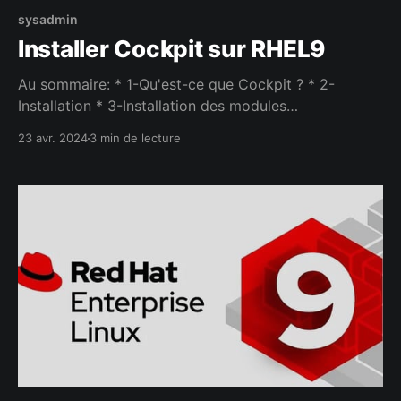
sysadmin
Installer Cockpit sur RHEL9
Au sommaire: * 1-Qu'est-ce que Cockpit ? * 2-
Installation * 3-Installation des modules
supplémentaires 1-Qu'est-ce que Cockpit ? Cockpit
23 avr. 2024
3 min de lecture
est une interface web sous licence LGPL v2.1+ qui
vous permet d'administrer votre serveur Linux en
local ou à distance. C'est également l'interface par
défaut