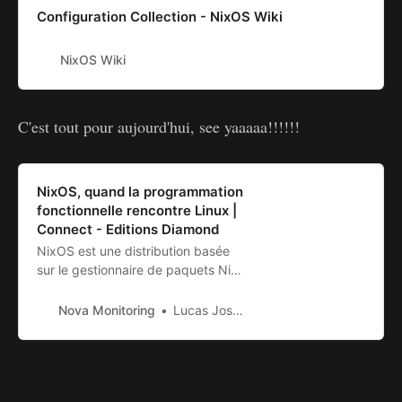
Configuration Collection - NixOS Wiki
NixOS Wiki
C'est tout pour aujourd'hui, see yaaaaa!!!!!!
NixOS, quand la programmation
fonctionnelle rencontre Linux |
Connect - Editions Diamond
NixOS est une distribution basée
sur le gestionnaire de paquets Nix
et dont toute la configuration se
fait à partir d’un fichier. Nous
Nova Monitoring
Lucas Joseph
verrons que NiXOS permet de
gérer son système de manière
reproductible, avec des mises à
jour atomiques et des rollbacks,
des espaces utilisateurs,