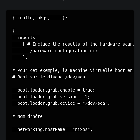
{ config, pkgs, ... }:

{

  imports =

    [ # Include the results of the hardware scan.

      ./hardware-configuration.nix

    ];

# Pour cet exemple, la machine virtuelle boot en "l
# Boot sur le disque /dev/sda

  boot.loader.grub.enable = true;

  boot.loader.grub.version = 2;

  boot.loader.grub.device = "/dev/sda";

# Nom d'hôte

  networking.hostName = "nixos";
