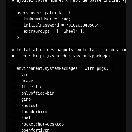
# ajoutez votre nom et un mot de passe initial (pat
  users.users.patrick = {

     isNormalUser = true;

     initialPassword = "010203040506";

     extraGroups = [ "wheel" ];

  };

# installation des paquets. Voir la liste des paque
# Lien : https://search.nixos.org/packages

  environment.systemPackages = with pkgs; [

    vim

    brave

    filezilla

    onlyoffice-bin

    gimp

    shotcut

    thunderbird

    kodi

    rocketchat-desktop

    openfortivpn
