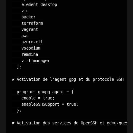
    element-desktop

    vlc

    packer

    terraform

    vagrant

    aws

    azure-cli

    vscodium

    remmina

    virt-manager

  ];

# Activation de l'agent gpg et du protocole SSH

  programs.gnupg.agent = {

    enable = true;

    enableSSHSupport = true;

  };

# Activation des services de OpenSSH et qemu-guest-