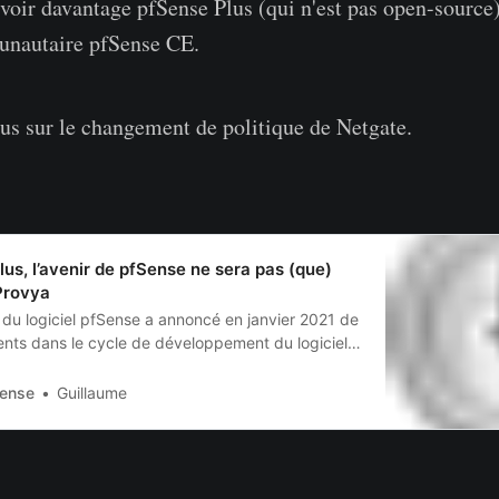
oir davantage pfSense Plus (qui n'est pas open-source
unautaire pfSense CE.
lus sur le changement de politique de Netgate.
us, l’avenir de pfSense ne sera pas (que)
Provya
r du logiciel pfSense a annoncé en janvier 2021 de
ts dans le cycle de développement du logiciel
rivée d’un nouveau logiciel propriétaire : pfSense
 le point.
Sense
Guillaume