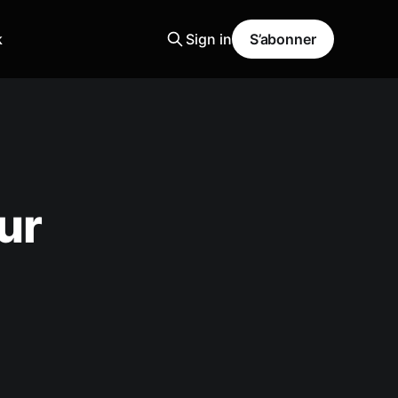
k
Sign in
S’abonner
ur