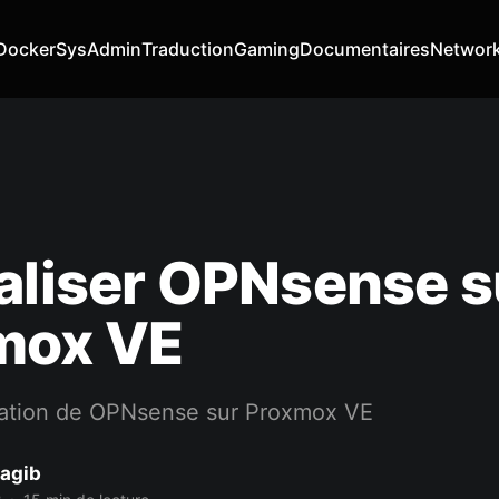
Docker
SysAdmin
Traduction
Gaming
Documentaires
Networ
aliser OPNsense s
mox VE
llation de OPNsense sur Proxmox VE
agib