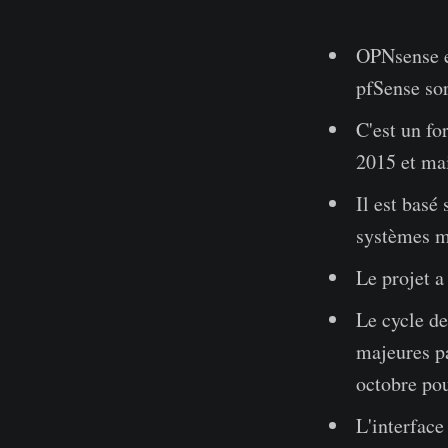
OPNsense e
pfSense sor
C'est un fo
2015 et mai
Il est basé
systèmes m
Le projet a
Le cycle de
majeures pa
octobre pou
L'interfac