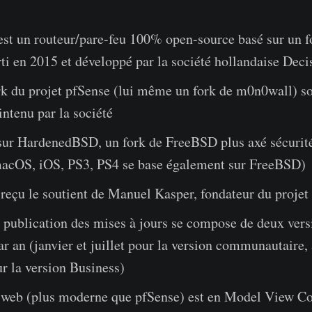
st un routeur/pare-feu 100% open-source basé sur un f
ti en 2015 et développé par la société hollandaise Deci
rk du projet pfSense (lui même un fork de m0n0wall) sor
ntenu par la société
 sur HardenedBSD, un fork de FreeBSD plus axé sécurité
acOS, iOS, PS3, PS4 se base également sur FreeBSD)
 reçu le soutient de Manuel Kasper, fondateur du proje
 publication des mises à jours se compose de deux vers
r an (janvier et juillet pour la version communautaire, 
r la version Business)
e web (plus moderne que pfSense) est en Model View Co