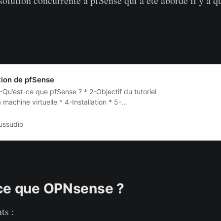
olution concurrente à pfSense qui a été abordé il y a q
ation de pfSense
-Qu’est-ce que pfSense ? * 2-Objectif du tutoriel
 machine virtuelle * 4-Installation * 5-
 interfaces * 6-Accéder à Interface web * 7-Post-
’est-ce que pfSense ? pfSense est une solution
ussudio
FreeBSD utilisé principalement comme
 Sortis en 2006, c’est un fork de M0n0wall, projet
hique basé
ce que OPNsense ?
ts :