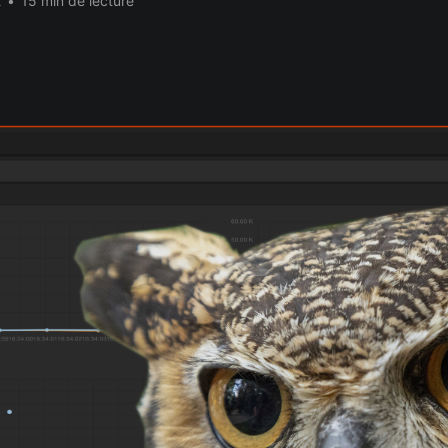
2
•
15 min de lecture