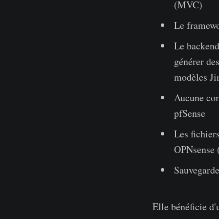
(MVC)
Le framewor
Le backend 
générer des
modèles Ji
Aucune com
pfSense
Les fichier
OPNsense (
Sauvegarde
Elle bénéficie d