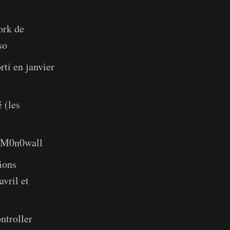
ork de
so
ti en janvier
 (les
t M0n0wall
ions
avril et
ntroller