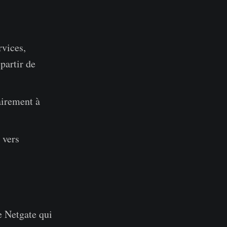
rvices,
partir de
airement à
 vers
e Netgate qui