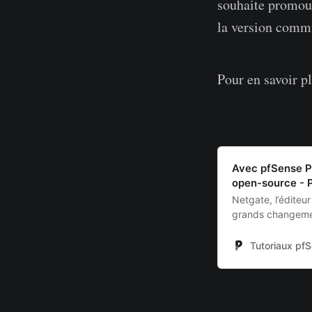
souhaite promouv
la version comm
Pour en savoir p
Avec pfSense Pl
open-source - 
Netgate, l’éditeu
grands changemen
pfSense avec l’ar
Plus.<br/> On fait
Tutoriaux pf