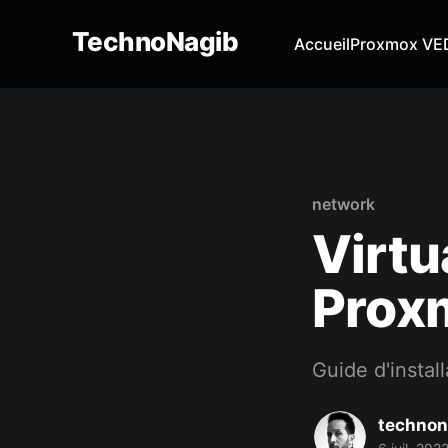
TechnoNagib
Accueil
Proxmox VE
network
Virtu
Prox
Guide d'insta
technon