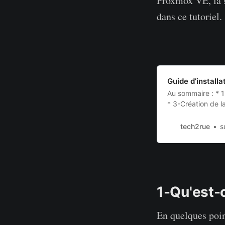
Proxmox VE, la s
dans ce tutoriel.
Guide d’install
Au sommaire : * 1
* 3-Création de la
Configuration des
installation 1-Qu
tech2rue
s
réseau basé sur 
routeur/pare-feu.
d’interface grap
1-Qu'est-
En quelques poin