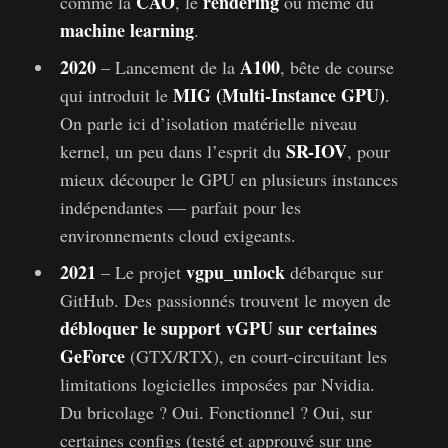
CAO
rendering
comme la
, le
ou même du
machine learning
.
2020
A100
– Lancement de la
, bête de course
MIG (Multi-Instance GPU)
qui introduit le
.
On parle ici d’isolation matérielle niveau
SR-IOV
kernel, un peu dans l’esprit du
, pour
mieux découper le GPU en plusieurs instances
indépendantes — parfait pour les
environnements cloud exigeants.
2021
vgpu_unlock
– Le projet
débarque sur
GitHub. Des passionnés trouvent le moyen de
débloquer le support vGPU sur certaines
GeForce
(GTX/RTX), en court-circuitant les
limitations logicielles imposées par Nvidia.
Du bricolage ? Oui. Fonctionnel ? Oui, sur
certaines configs (testé et approuvé sur une