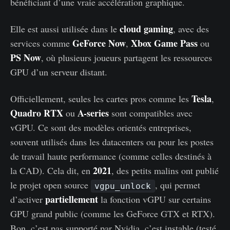
bénéficiant d’une vraie accélération graphique.
cloud gaming
Elle est aussi utilisée dans le
, avec des
GeForce Now
Xbox Game Pass
services comme
,
ou
PS Now
, où plusieurs joueurs partagent les ressources
GPU d’un serveur distant.
Tesla
Officiellement, seules les cartes pros comme les
,
Quadro RTX
A-series
ou
sont compatibles avec
vGPU. Ce sont des modèles orientés entreprises,
souvent utilisés dans les datacenters ou pour les postes
de travail haute performance (comme celles destinés à
2021
la CAD). Cela dit, en
, des petits malins ont publié
le projet open source
, qui permet
vgpu_unlock
partiellement
d’activer
la fonction vGPU sur certains
GPU grand public (comme les GeForce GTX et RTX).
Bon, c’est pas supporté par Nvidia, c’est instable (testé