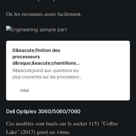
On les reconnais assez facilement.
D&eacute;finition des
processeurs
d&rsquo;&eacute;chantillons...
R&eacute;pond aux questions les
plus courantes sur les processeurs
d&rsquo;&eacute;chantillons
d&rsquo;ing&eacute;nierie Intel.
Intel
Mise &agrave; jour des champs de
m&eacute;tadonn&eacute;es de
publication.
Dell Optiplex 3060/5060/7060
Ces modèles sont basés sur le socket 1151 "Coffee
Lake" (2017) gravé en 14nm.