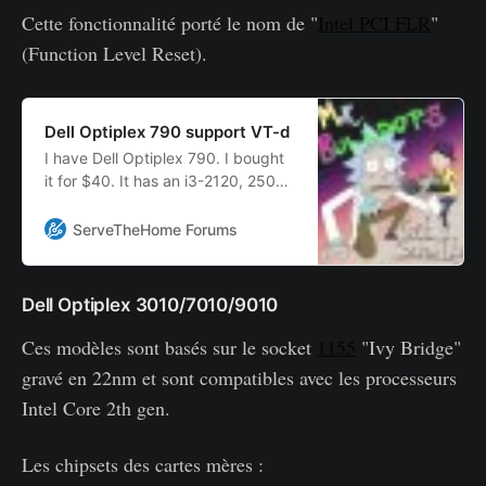
Cette fonctionnalité porté le nom de "
Intel PCI FLR
"
(Function Level Reset).
Dell Optiplex 790 support VT-d
I have Dell Optiplex 790. I bought
it for $40. It has an i3-2120, 250
GB HDD, and 2 X 2 Gb of DDR3. I’m
planning on using it for an ESXi box
ServeTheHome Forums
for Zoneminder and pfSense. I’m
wanting to utilize VT-d so I could
pass a network card to pfSense. I
Dell Optiplex 3010/7010/9010
am looking at buying an i5-2390T
for lower wattage…
Ces modèles sont basés sur le socket
1155
"Ivy Bridge"
gravé en 22nm et sont compatibles avec les processeurs
Intel Core 2th gen.
Les chipsets des cartes mères :