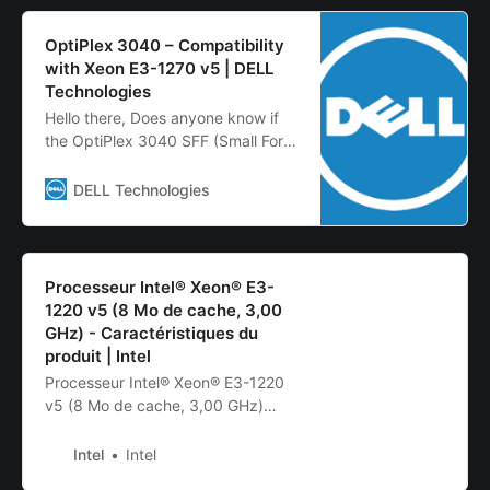
OptiPlex 3040 – Compatibility
with Xeon E3-1270 v5 | DELL
Technologies
Hello there, Does anyone know if
the OptiPlex 3040 SFF (Small Form
Factor) is compatible with the Xeon
E3-1270 5th gen CPU? I
DELL Technologies
understand the processor does not
come with integrated graphics,
which…
Processeur Intel® Xeon® E3-
1220 v5 (8 Mo de cache, 3,00
GHz) - Caractéristiques du
produit | Intel
Processeur Intel® Xeon® E3-1220
v5 (8 Mo de cache, 3,00 GHz)
référence rapide avec les
spécifications, les fonctionnalités et
Intel
Intel
les technologies.