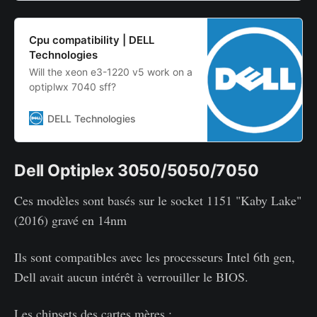
Cpu compatibility | DELL
Technologies
Will the xeon e3-1220 v5 work on a
optiplwx 7040 sff?
DELL Technologies
Dell Optiplex 3050/5050/7050
Ces modèles sont basés sur le socket 1151 "Kaby Lake"
(2016) gravé en 14nm
Ils sont compatibles avec les processeurs Intel 6th gen,
Dell avait aucun intérêt à verrouiller le BIOS.
Les chipsets des cartes mères :