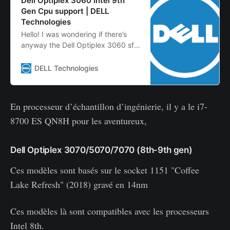
Dell Optiplex 3060 Intel 9th
Gen Cpu support | DELL
Technologies
Hello! I was wondering if there’s
anyway the Dell Optiplex 3060 sff
can support Intel 9th Gen
processors. I know Dell’s latest bios
DELL Technologies
update only supports Intel 8th Gen
CPUs and it’s more than likel…
En processeur d’échantillon d’ingénierie, il y a le i7-
8700 ES QN8H pour les aventureux,
Dell Optiplex 3070/5070/7070 (8th-9th gen)
Ces modèles sont basés sur le socket 1151 "Coffee
Lake Refresh" (2018) gravé en 14nm
Ces modèles là sont compatibles avec les processeurs
Intel 8th.