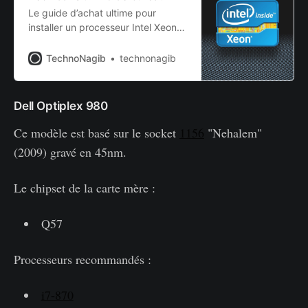
Le guide d’achat ultime pour
installer un processeur Intel Xeon
dans un PC de bureau
TechnoNagib
technonagib
Dell Optiplex 980
Ce modèle est basé sur le socket
1156
"Nehalem"
(2009) gravé en 45nm.
Le chipset de la carte mère :
Q57
Processeurs recommandés :
i7-870