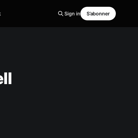
k
Sign in
S’abonner
ll