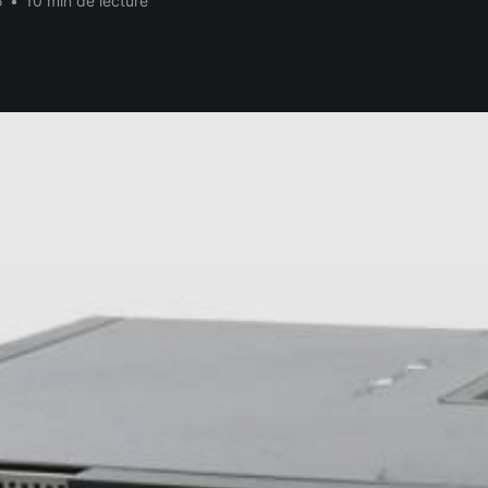
5
•
10 min de lecture