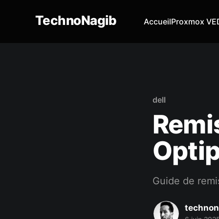
TechnoNagib
Accueil
Proxmox VE
dell
Remis
Optip
Guide de remi
technon