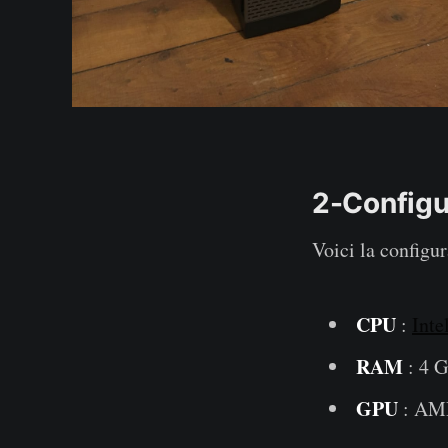
2-Configu
Voici la configur
CPU
:
Inte
RAM
: 4 
GPU
: AM