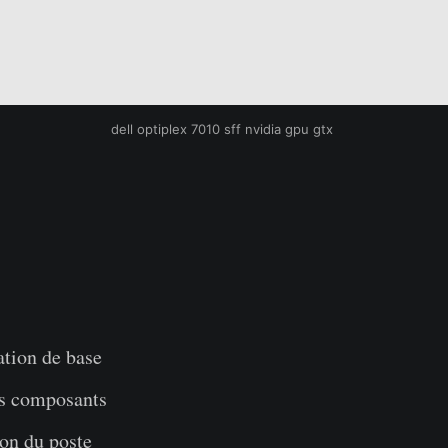
dell optiplex 7010 sff nvidia gpu gtx 
ation de base
s composants
on du poste