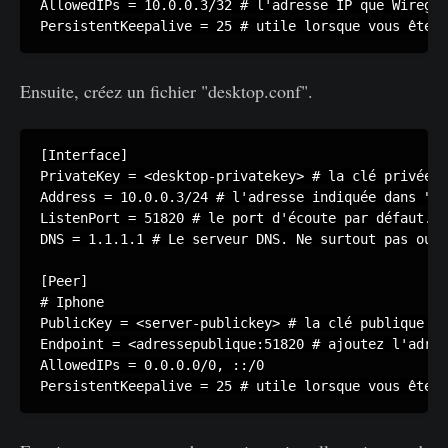
AllowedIPs = 10.0.0.3/32 # l'adresse IP que Wiregua
PersistentKeepalive = 25 # utile lorsque vous êtes 
Ensuite, créez un fichier "desktop.conf".
[Interface]

PrivateKey = <desktop-privatekey> # la clé privée d
Address = 10.0.0.3/24 # l'adresse indiquée dans "Al
ListenPort = 51820 # le port d'écoute par défaut. P
DNS = 1.1.1.1 # Le serveur DNS. Ne surtout pas oubl
[Peer]

# Iphone

PublicKey = <server-publickey> # la clé publique du
Endpoint = <adressepublique:51820 # ajoutez l'adres
AllowedIPs = 0.0.0.0/0, ::/0

PersistentKeepalive = 25 # utile lorsque vous êtes 