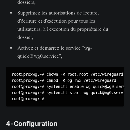
dossiers,
Supprimez les autorisations de lecture,
d'écriture et d'exécution pour tous les
utilisateurs, à l'exception du propriétaire du
dossier,
Activez et démarrez le service "wg-
quick@wg0.service",
root@proxwg:~# chown -R root:root /etc/wireguard

root@proxwg:~# chmod -R og-rwx /etc/wireguard

root@proxwg:~# systemctl enable wg-quick@wg0.servic
root@proxwg:~# systemctl start wg-quick@wg0.service

root@proxwg:~#
4-Configuration