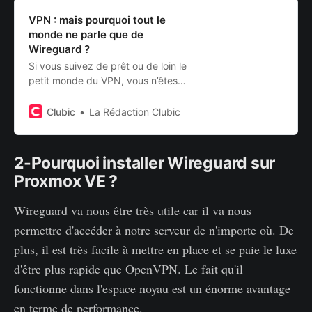
VPN : mais pourquoi tout le
monde ne parle que de
Wireguard ?
Si vous suivez de prêt ou de loin le
petit monde du VPN, vous n’êtes
sûrement pas étranger à ce nom :
WireGuard. Il est en effet le dernier
Clubic
La Rédaction Clubic
protocole à la mode chez les
amateurs de tunnels chiffrés. Mais
pourquoi une telle popularité ?
2-Pourquoi installer Wireguard sur
Comment expliquer que tous les
Proxmox VE ?
éditeurs adoptent ce petit
nouvea…
Wireguard va nous être très utile car il va nous
permettre d'accéder à notre serveur de n'importe où. De
plus, il est très facile à mettre en place et se paie le luxe
d'être plus rapide que OpenVPN. Le fait qu'il
fonctionne dans l'espace noyau est un énorme avantage
en terme de performance.