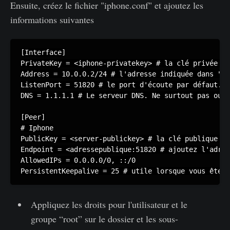
Ensuite, créez le fichier "iphone.conf" et ajoutez les
informations suivantes
[Interface]

PrivateKey = <iphone-privatekey> # la clé privée de
Address = 10.0.0.2/24 # l'adresse indiquée dans "Al
ListenPort = 51820 # le port d'écoute par défaut. P
DNS = 1.1.1.1 # Le serveur DNS. Ne surtout pas oubl
[Peer]

# Iphone

PublicKey = <server-publickey> # la clé publique du
Endpoint = <adressepublique:51820 # ajoutez l'adres
AllowedIPs = 0.0.0.0/0, ::/0

PersistentKeepalive = 25 # utile lorsque vous êtes 
Appliquez les droits pour l'utilisateur et le
groupe “root” sur le dossier et les sous-