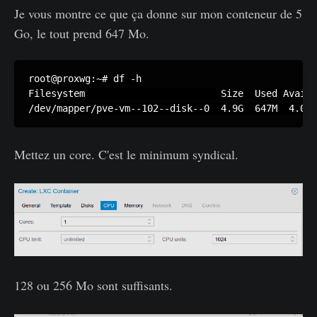
Je vous montre ce que ça donne sur mon conteneur de 5
Go, le tout prend 647 Mo.
root@proxwg:~# df -h

Filesystem                        Size  Used Avail 
/dev/mapper/pve-vm--102--disk--0  4.9G  647M  4.0G 
Mettez un core. C'est le minimum syndical.
128 ou 256 Mo sont suffisants.