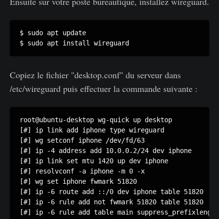
Ensuite sur votre poste bureautique, installez wireguard.
$ sudo apt update

$ sudo apt install wireguard
Copiez le fichier "desktop.conf" du serveur dans
/etc/wireguard puis effectuer la commande suivante :
root@ubuntu-desktop wg-quick up desktop

[#] ip link add iphone type wireguard

[#] wg setconf iphone /dev/fd/63

[#] ip -4 address add 10.0.0.2/24 dev iphone

[#] ip link set mtu 1420 up dev iphone

[#] resolvconf -a iphone -m 0 -x

[#] wg set iphone fwmark 51820

[#] ip -6 route add ::/0 dev iphone table 51820

[#] ip -6 rule add not fwmark 51820 table 51820

[#] ip -6 rule add table main suppress_prefixlength