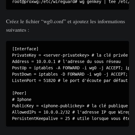
root@proxwg:/etc/wireguard# wg genkey | tee /etc/wi
Créez le fichier “wg0.conf” et ajoutez les informations
suivantes :
[Interface]

PrivateKey = <server-privatekey> # la clé privée du
Address = 10.0.0.1 # l'adresse du sous réseau

PostUp = iptables -A FORWARD -i wg0 -j ACCEPT; ipta
PostDown = iptables -D FORWARD -i wg0 -j ACCEPT; ip
ListenPort = 51820 # le port d'écoute par défaut

[Peer]

# Iphone

PublicKey = <iphone-publickey> # la clé publique de
AllowedIPs = 10.0.0.2/32 # l'adresse IP que Wiregua
PersistentKeepalive = 25 # utile lorsque vous êtes 