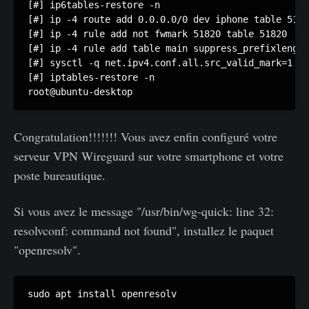
[#] ip6tables-restore -n

[#] ip -4 route add 0.0.0.0/0 dev iphone table 5182
[#] ip -4 rule add not fwmark 51820 table 51820

[#] ip -4 rule add table main suppress_prefixlength
[#] sysctl -q net.ipv4.conf.all.src_valid_mark=1

[#] iptables-restore -n

root@ubuntu-desktop
Congratulation!!!!!!! Vous avez enfin configuré votre
serveur VPN Wireguard sur votre smartphone et votre
poste bureautique.
Si vous avez le message "/usr/bin/wg-quick: line 32:
resolvconf: command not found", installez le paquet
"openresolv".
sudo apt install openresolv